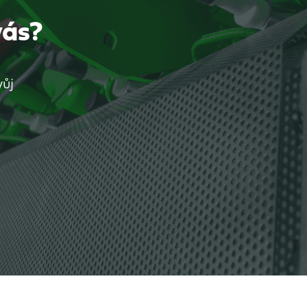
vás?
vůj