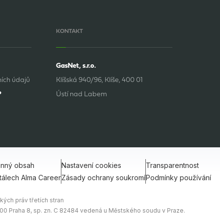
KONTAKT
GasNet, s.r.o.
ích údajů
Klíšská 940/96, Klíše, 400 01
?
Ústí nad Labem
onný obsah
Nastavení cookies
Transparentnost
tálech Alma Career
Zásady ochrany soukromí
Podmínky používání
ých práv třetích stran
0 00 Praha 8, sp. zn. C 82484 vedená u Městského soudu v Praze.