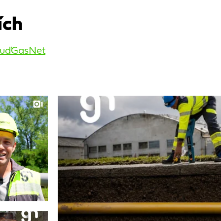
ích
uďGasNet