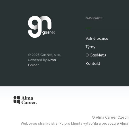
NAVIGACE
Volné pozice
Týmy
© 2026 GasNet, s.r.o.
O GasNetu
Powered by
Alma
Kontakt
Career
© Alma Career Czechia
Webovou stránku stránku pro klienta vytvořila a provozuje Alma