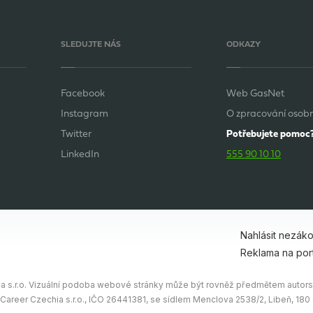
SLEDUJTE NÁS
ODKAZY
Facebook
Web GasNet
Instagram
O zpracování osobn
Twitter
Potřebujete pomoc
LinkedIn
555 90 10 10
Nahlásit nezák
Reklama na por
 s.r.o. Vizuální podoba webové stránky může být rovněž předmětem autorsk
 Career Czechia s.r.o., IČO 26441381, se sídlem Menclova 2538/2, Libeň, 18