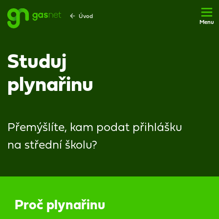
Úvod
Menu
Studuj
plynařinu
Přemýšlíte, kam podat přihlášku
na střední školu?
Proč plynařinu