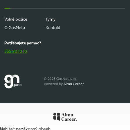
Volné pozice
Týmy
O GasNetu
Kontakt
Potřebujete pomoc?
555 90 10 10
© 2026 GasNet, s.r.o.
Powered by
Alma Career
Nahlásit nezákonný obsah