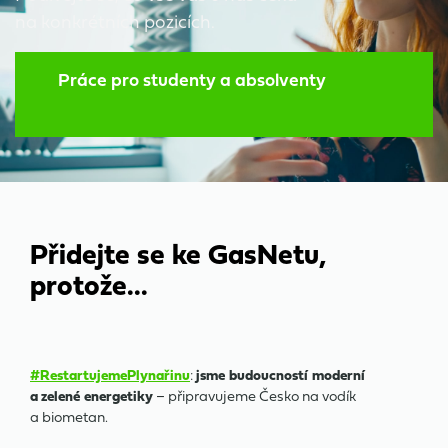
na konkrétních pozicích.
Práce pro studenty a absolventy
Přidejte se ke GasNetu,
protože...
#RestartujemePlynařinu
:
jsme budoucností moderní
a zelené energetiky
– připravujeme Česko na vodík
a biometan.